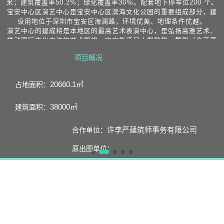
米；建筑覆盖率50.2%；绿化覆盖率30％。配套地下停车位200 个。
宝安中心区演艺中心是宝安中心区滨海文化公园的重要组成部分，建
设用地位于深圳市宝安区海澜路，环境优美、地理条件优越。
演艺中心的建成将是本地区的最高艺术表演中心，是弘扬高雅艺术、
推动国际文化交流的艺术殿堂。它应能满足大型歌剧、舞剧（含芭蕾
舞剧）、大型交响乐和大型综合文艺表演等演出的需要，同时兼顾会
项目概况
议活动、戏剧、话剧、舞会等多种功能要求，具备接待世界级优秀表
演艺术团体演出的条件和能力，并具有一定的前瞻性。
演艺中心坚持以“一流的艺术作品，一流的艺术体验、一流的艺术教
20660.1㎡
占地面积：
育”为宗旨，秉承“国际性、艺术性、创意性”的品牌定位，坚持“名家、
名团、名作”的节目特色，致力于“国际标准，国内一流、剧院标杆、
38000㎡
建筑面积：
文化名片”的发展目标。
演艺中心设计反映时代精神，具备丰富的文化内涵和建筑哲理，汇集
现代建筑艺术与科学于一体，将成为体现国际滨海城市新坐标、世界
许李严建筑师事务有限公司
合作单位：
级滨海文化旅游地的标志性文化
建筑。
原出图单位：